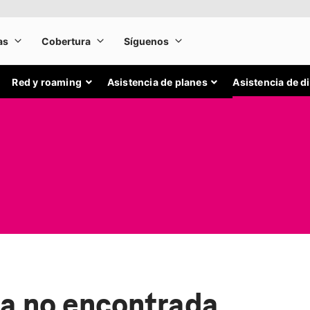
Red y roaming
Asistencia de planes
Asistencia de d