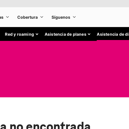
Red y roaming
Asistencia de planes
Asistencia de d