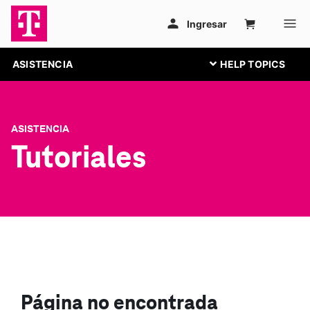
ASISTENCIA
ASISTENCIA
Tutoriales