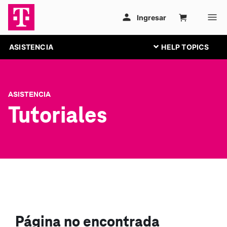
ASISTENCIA
ASISTENCIA
Tutoriales