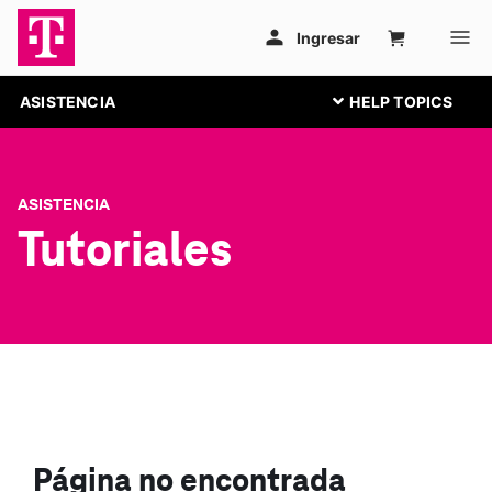
ASISTENCIA
ASISTENCIA
Tutoriales