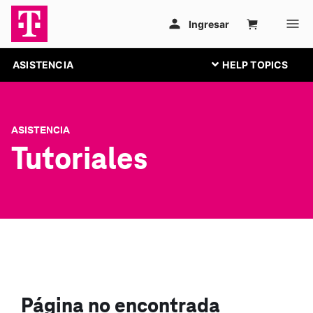
ASISTENCIA
ASISTENCIA
Tutoriales