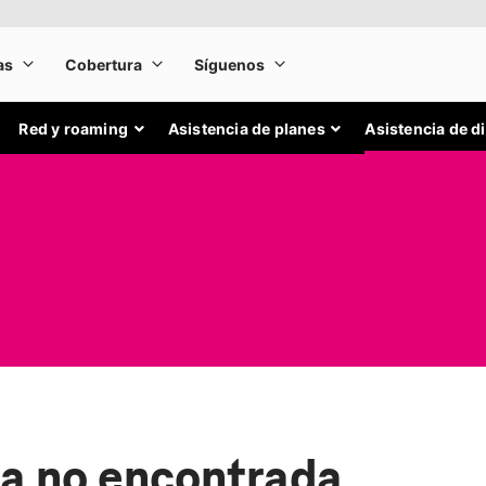
Red y roaming
Asistencia de planes
Asistencia de d