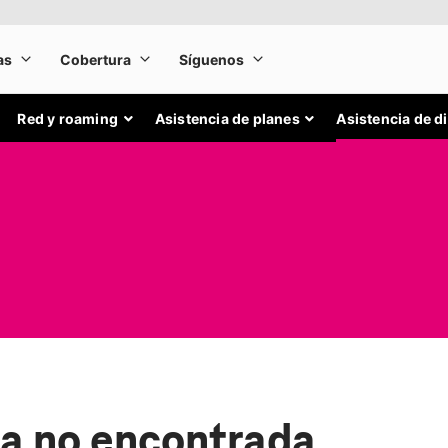
Red y roaming
Asistencia de planes
Asistencia de d