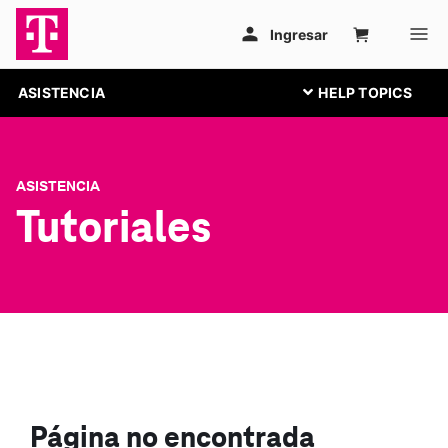
ASISTENCIA
ASISTENCIA
Tutoriales