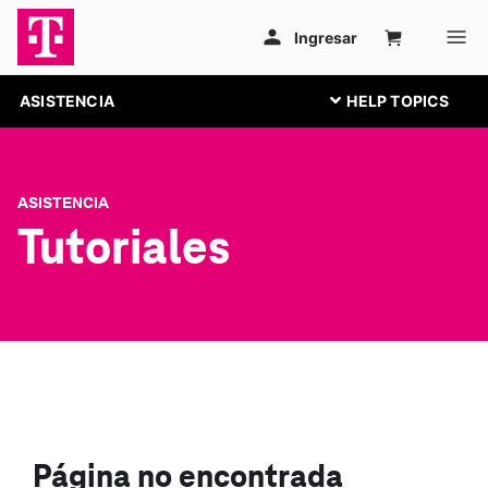
ASISTENCIA
ASISTENCIA
Tutoriales