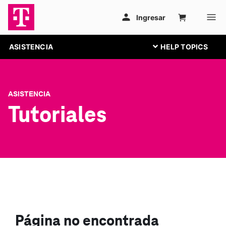
ASISTENCIA
ASISTENCIA
Tutoriales