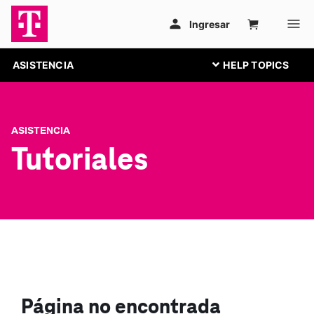
ASISTENCIA
ASISTENCIA
Tutoriales