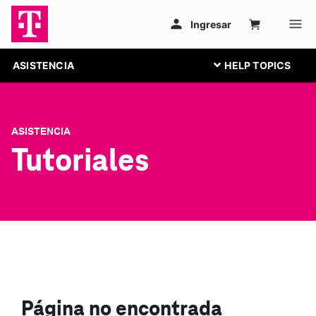
ASISTENCIA
ASISTENCIA
Tutoriales