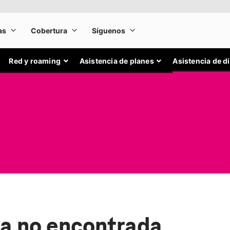
Red y roaming
Asistencia de planes
Asistencia de d