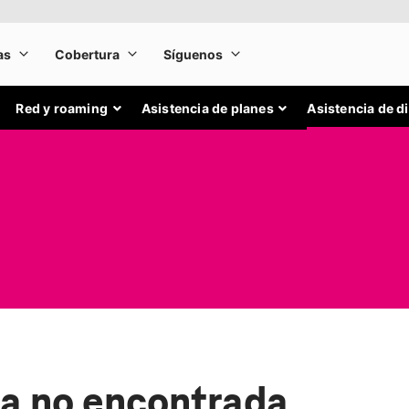
Red y roaming
Asistencia de planes
Asistencia de d