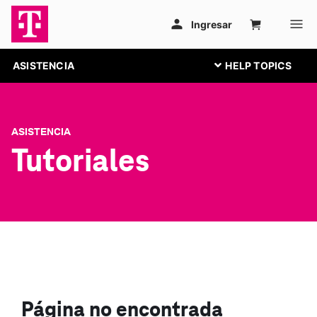
ASISTENCIA
ASISTENCIA
Tutoriales