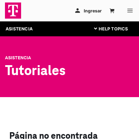
ASISTENCIA
ASISTENCIA
Tutoriales