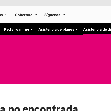
Red y roaming
Asistencia de planes
Asistencia de d