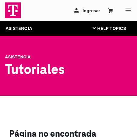
ASISTENCIA
ASISTENCIA
Tutoriales