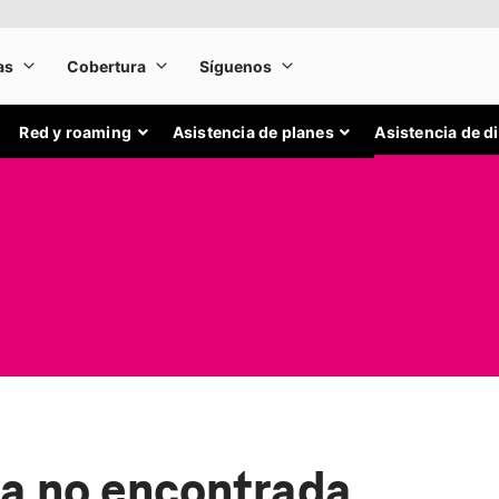
Red y roaming
Asistencia de planes
Asistencia de d