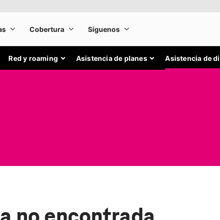
Red y roaming
Asistencia de planes
Asistencia de d