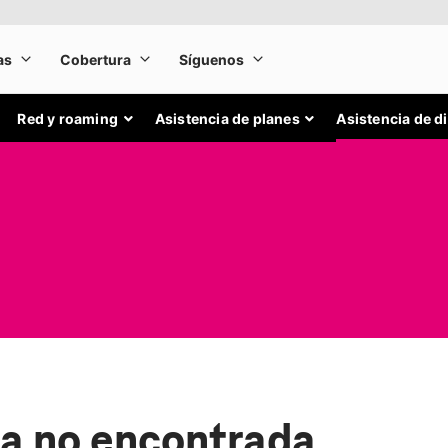
Red y roaming
Asistencia de planes
Asistencia de d