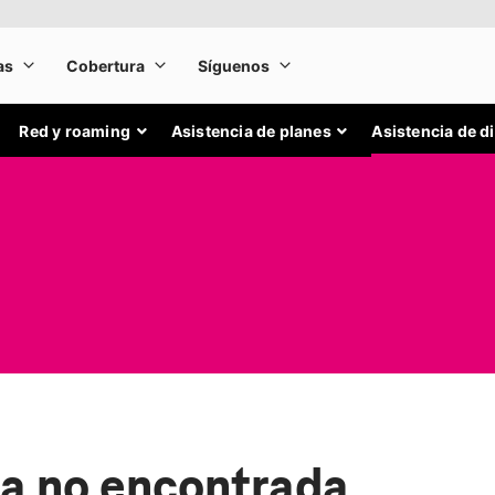
Red y roaming
Asistencia de planes
Asistencia de d