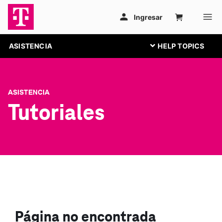
ASISTENCIA
ASISTENCIA
Tutoriales