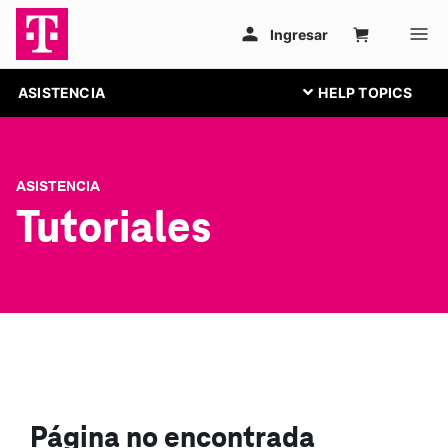
ASISTENCIA
ASISTENCIA
Tutoriales