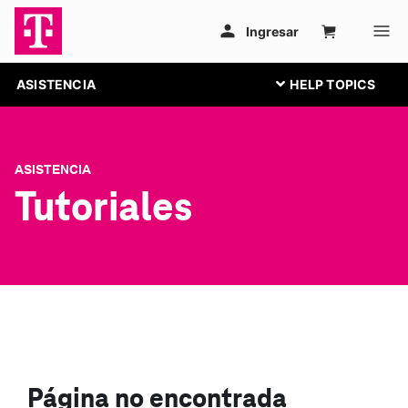
ASISTENCIA
ASISTENCIA
Tutoriales