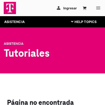
ASISTENCIA
ASISTENCIA
Tutoriales