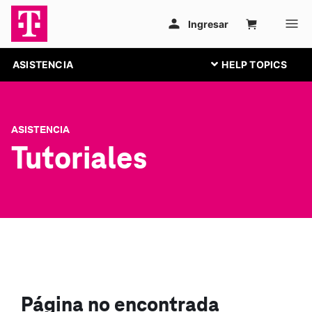
ASISTENCIA
ASISTENCIA
Tutoriales