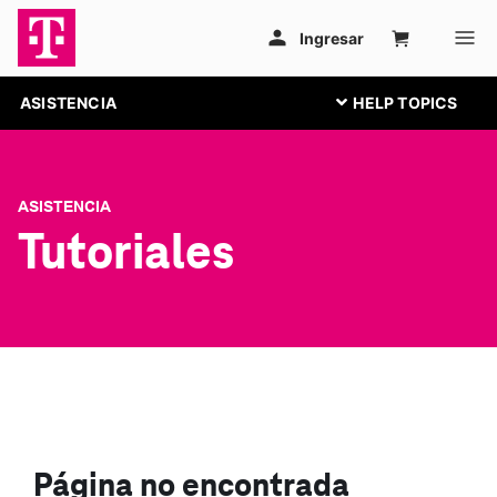
ASISTENCIA
ASISTENCIA
Tutoriales