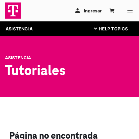
ASISTENCIA
ASISTENCIA
Tutoriales