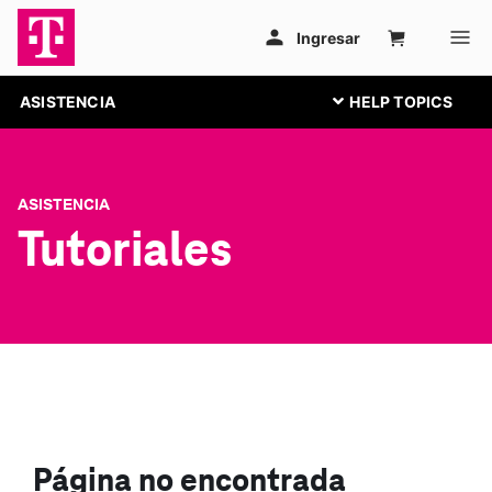
ASISTENCIA
ASISTENCIA
Tutoriales