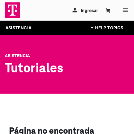
ASISTENCIA
ASISTENCIA
Tutoriales