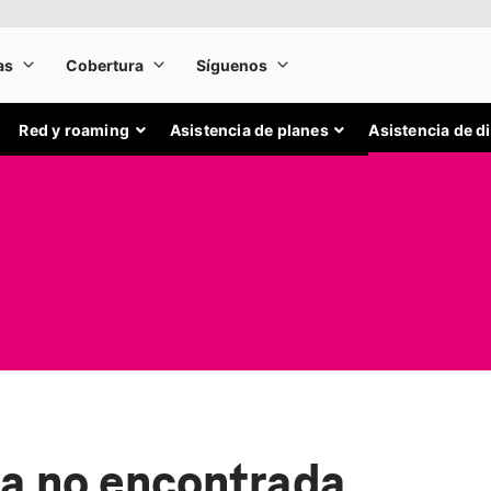
Red y roaming
Asistencia de planes
Asistencia de d