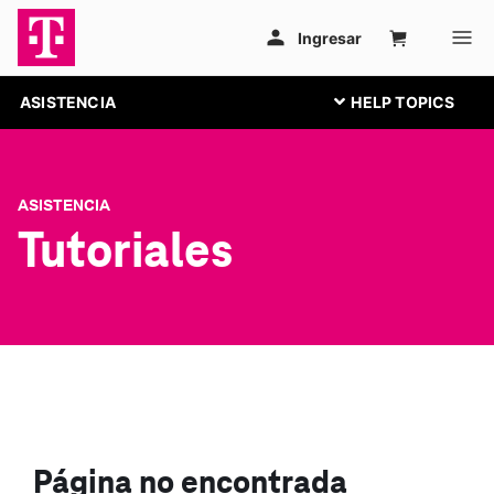
ASISTENCIA
ASISTENCIA
Tutoriales