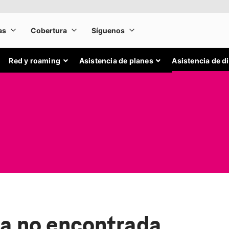
Red y roaming
Asistencia de planes
Asistencia de d