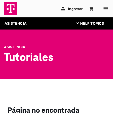
ASISTENCIA
ASISTENCIA
Tutoriales