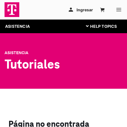
ASISTENCIA
ASISTENCIA
Tutoriales