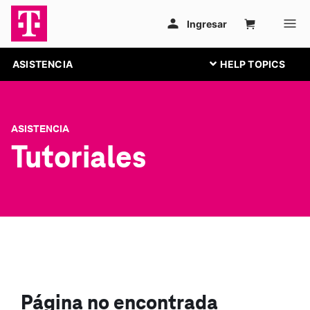
ASISTENCIA
ASISTENCIA
Tutoriales