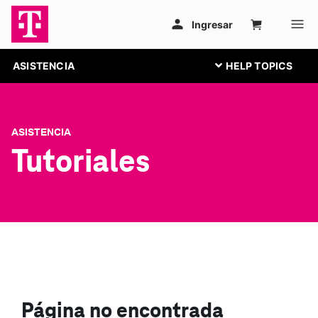
ASISTENCIA
ASISTENCIA
Tutoriales