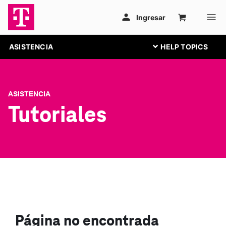
ASISTENCIA
ASISTENCIA
Tutoriales