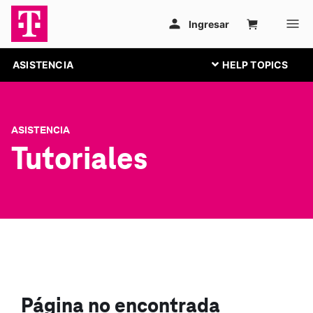
ASISTENCIA
ASISTENCIA
Tutoriales