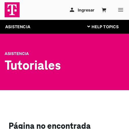
ASISTENCIA
ASISTENCIA
Tutoriales