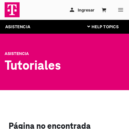
ASISTENCIA
ASISTENCIA
Tutoriales