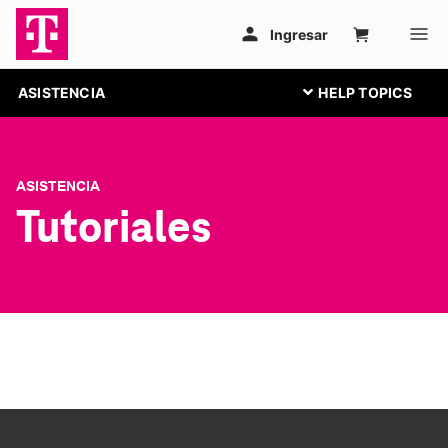
ASISTENCIA
ASISTENCIA
Tutoriales