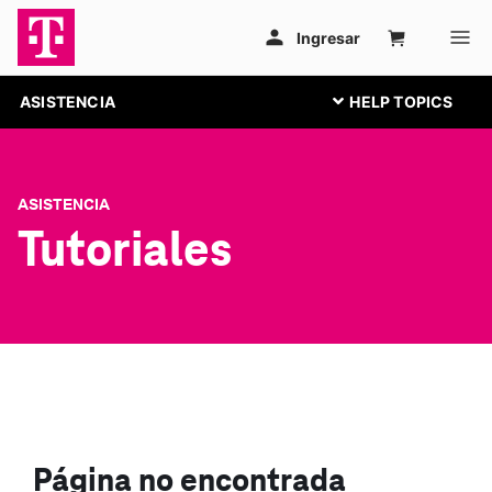
ASISTENCIA
ASISTENCIA
Tutoriales