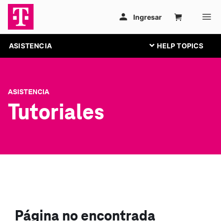
ASISTENCIA
ASISTENCIA
Tutoriales