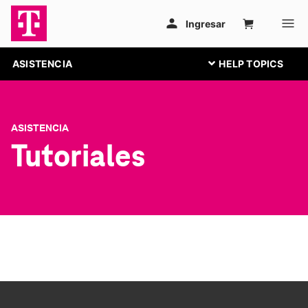
ASISTENCIA
ASISTENCIA
Tutoriales