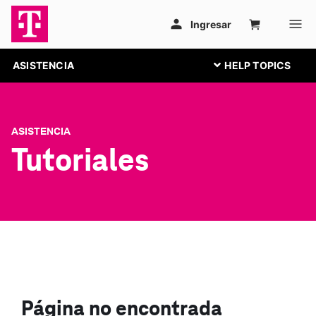
ASISTENCIA
ASISTENCIA
Tutoriales