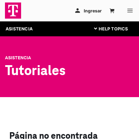
ASISTENCIA
ASISTENCIA
Tutoriales