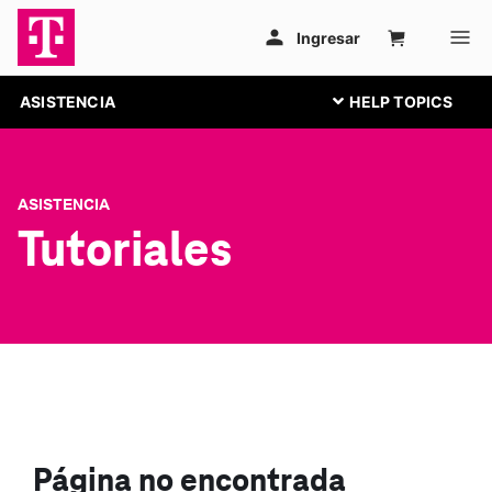
ASISTENCIA
ASISTENCIA
Tutoriales